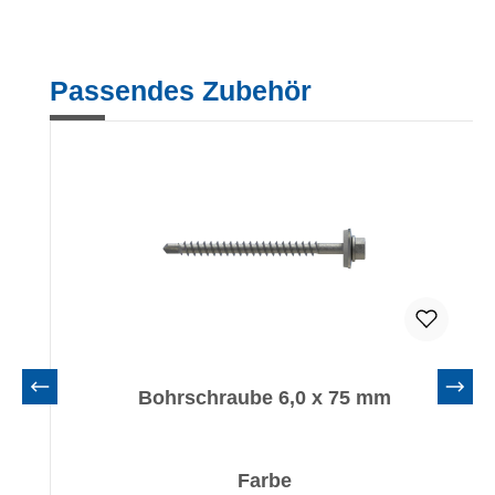
Produktgalerie überspringen
Passendes Zubehör
Bohrschraube 6,0 x 75 mm
auswählen
Farbe