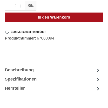
Produkt Anzahl: Gib den gewünschten Wert e
Stk.
In den Warenkorb
Zum Merkzettel hinzufügen
Produktnummer:
67000094
Beschreibung
Spezifikationen
Hersteller