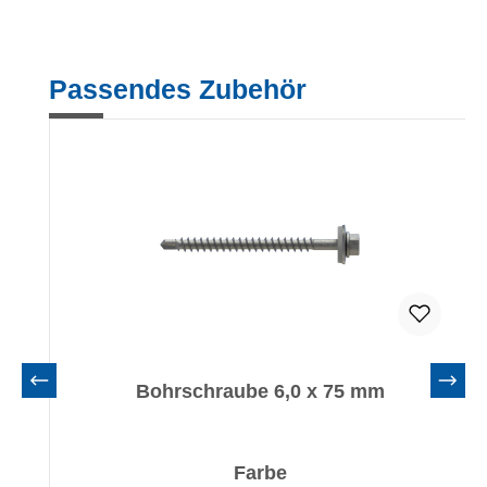
Produktgalerie überspringen
Passendes Zubehör
Bohrschraube 6,0 x 75 mm
auswählen
Farbe