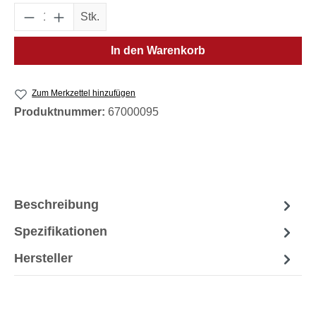
Produkt Anzahl: Gib den gewünschten Wert e
Stk.
In den Warenkorb
Zum Merkzettel hinzufügen
Produktnummer:
67000095
Beschreibung
Spezifikationen
Hersteller