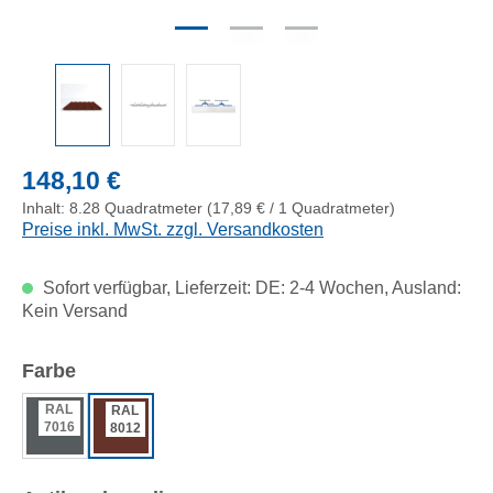
Regulärer Preis:
148,10 €
Inhalt:
8.28 Quadratmeter
(17,89 € / 1 Quadratmeter)
Preise inkl. MwSt. zzgl. Versandkosten
Sofort verfügbar, Lieferzeit: DE: 2-4 Wochen, Ausland:
Kein Versand
auswählen
Farbe
RAL
RAL
7016
8012