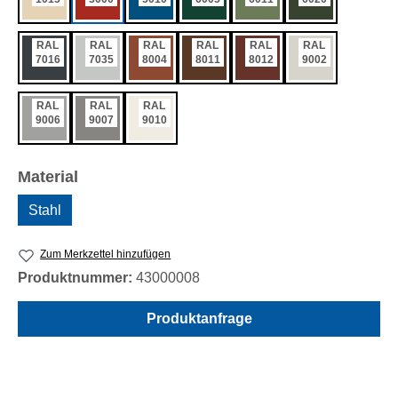
RAL
RAL
RAL
RAL
RAL
RAL
7016
7035
8004
8011
8012
9002
RAL
RAL
RAL
9006
9007
9010
auswählen
Material
Stahl
Zum Merkzettel hinzufügen
Produktnummer:
43000008
Produktanfrage