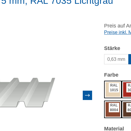
75 mm, RAL 7035 Lichtgrau
Preis auf A
Preise inkl.
aus
Stärke
0,63 mm
ausw
Farbe
RAL
R
1015
3
RAL
R
8004
8
au
Material