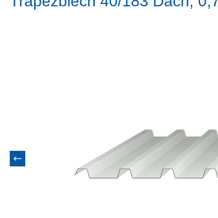
Trapezblech 40/183 Dach, 0,
Bildergalerie überspringen