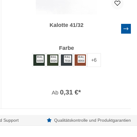
Kalotte 41/32
auswählen
Farbe
RAL
RAL
RAL
RAL
+
6
6009
6020
7016
8004
0,31 €*
Ab
d Support
Qualitätskontrolle und Produktgarantien