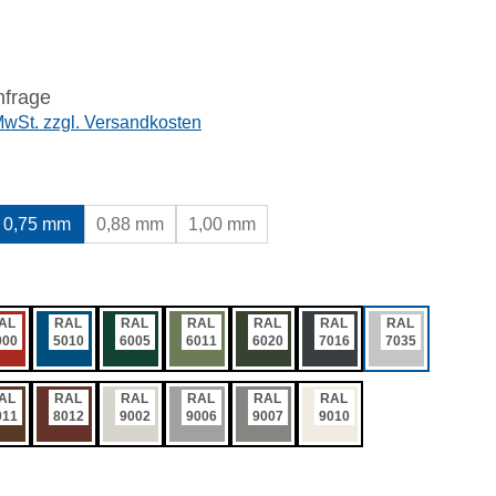
nfrage
 MwSt. zzgl. Versandkosten
wählen
0,75 mm
0,88 mm
1,00 mm
ählen
AL
RAL
RAL
RAL
RAL
RAL
RAL
000
5010
6005
6011
6020
7016
7035
AL
RAL
RAL
RAL
RAL
RAL
011
8012
9002
9006
9007
9010
swählen