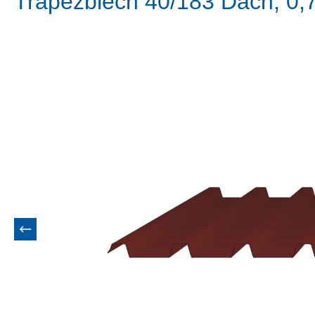
Trapezblech 40/183 Dach, 0
Bildergalerie überspringen