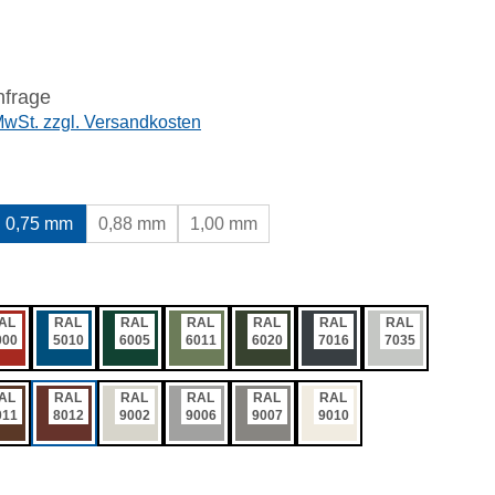
nfrage
 MwSt. zzgl. Versandkosten
wählen
0,75 mm
0,88 mm
1,00 mm
ählen
AL
RAL
RAL
RAL
RAL
RAL
RAL
000
5010
6005
6011
6020
7016
7035
AL
RAL
RAL
RAL
RAL
RAL
011
8012
9002
9006
9007
9010
swählen