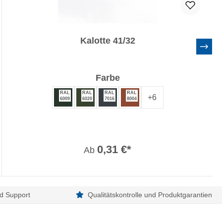
Kalotte 41/32
auswählen
Farbe
RAL
RAL
RAL
RAL
+
6
6009
6020
7016
8004
0,31 €*
Ab
d Support
Qualitätskontrolle und Produktgarantien