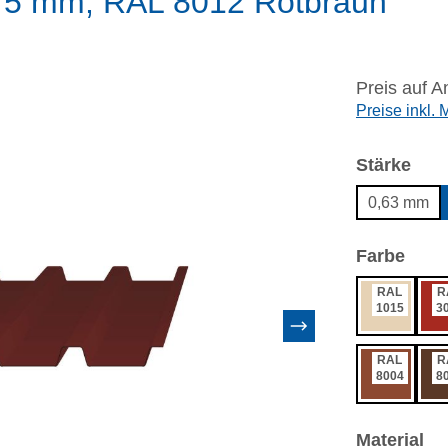
,75 mm, RAL 8012 Rotbraun
Preis auf A
Preise inkl.
aus
Stärke
0,63 mm
ausw
Farbe
RAL
R
1015
3
RAL
R
8004
8
au
Material