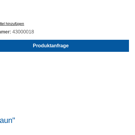
tel hinzufügen
mmer:
43000018
Produktanfrage
raun"