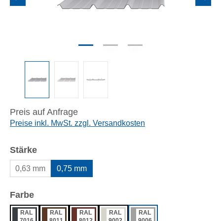
Preis auf Anfrage
Preise inkl. MwSt. zzgl. Versandkosten
auswählen
Stärke
0,63 mm
0,75 mm
auswählen
Farbe
RAL
RAL
RAL
RAL
RAL
7016
8011
8012
9002
9006