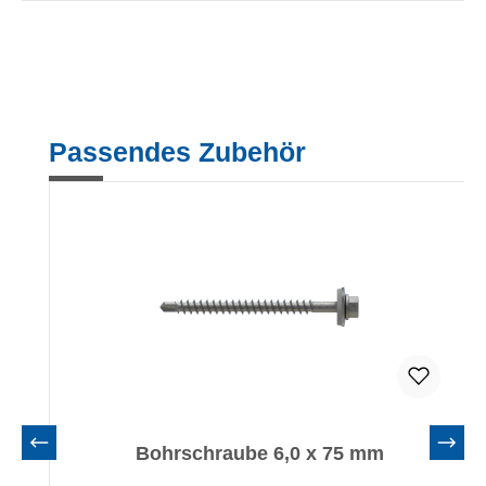
Produktgalerie überspringen
Passendes Zubehör
Bohrschraube 6,0 x 75 mm