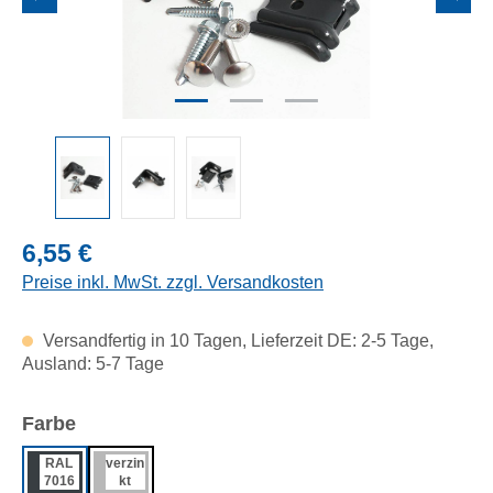
Regulärer Preis:
6,55 €
Preise inkl. MwSt. zzgl. Versandkosten
Versandfertig in 10 Tagen, Lieferzeit DE: 2-5 Tage,
Ausland: 5-7 Tage
auswählen
Farbe
RAL
verzin
7016
kt