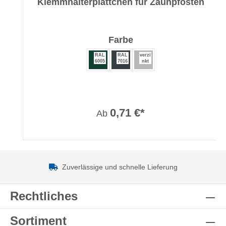
Klemmhalterplättchen für Zaunpfosten
auswählen
Farbe
RAL
RAL
verzi
6005
7016
nkt
0,71 €*
Ab
Zuverlässige und schnelle Lieferung
Rechtliches
Sortiment