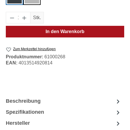
Produkt Anzahl: Gib den gewünschten Wert e
Stk.
In den Warenkorb
Zum Merkzettel hinzufügen
Produktnummer:
61000268
EAN:
4013514920814
Beschreibung
Spezifikationen
Hersteller