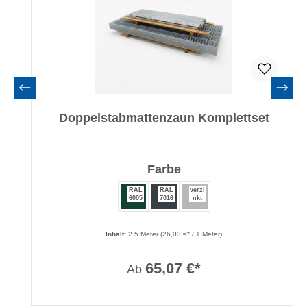
Doppelstabmattenzaun Komplettset
auswählen
Farbe
RAL
RAL
verzi
6005
7016
nkt
Inhalt:
2.5 Meter
(26,03 €* / 1 Meter)
65,07 €*
Ab