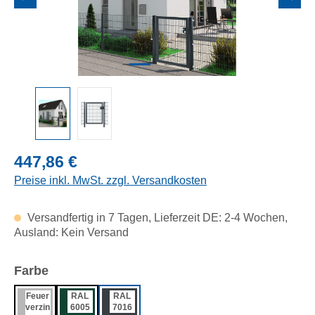
Regulärer Preis:
447,86 €
Preise inkl. MwSt. zzgl. Versandkosten
Versandfertig in 7 Tagen, Lieferzeit DE: 2-4 Wochen,
Ausland: Kein Versand
auswählen
Farbe
Feuer
RAL
RAL
verzin
6005
7016