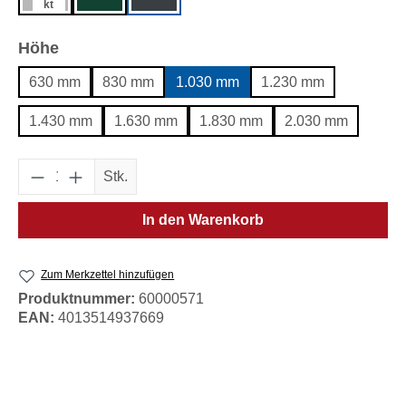
kt
auswählen
Höhe
630 mm
830 mm
1.030 mm
1.230 mm
1.430 mm
1.630 mm
1.830 mm
2.030 mm
Produkt Anzahl: Gib den gewünschten Wert e
Stk.
In den Warenkorb
Zum Merkzettel hinzufügen
Produktnummer:
60000571
EAN:
4013514937669