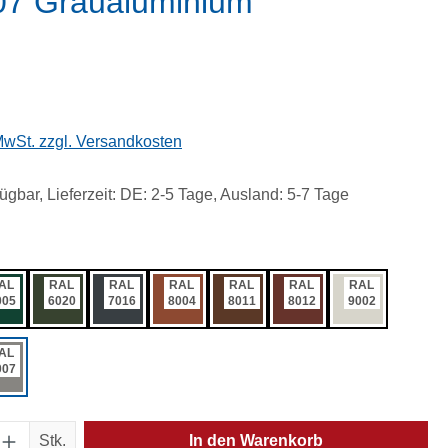
007 Graualuminium
eis:
 MwSt. zzgl. Versandkosten
ügbar, Lieferzeit: DE: 2-5 Tage, Ausland: 5-7 Tage
ählen
AL
RAL
RAL
RAL
RAL
RAL
RAL
005
6020
7016
8004
8011
8012
9002
AL
007
Anzahl: Gib den gewünschten Wert ein oder
Stk.
In den Warenkorb