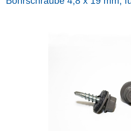
Bohrschraube 4,8 x 19 mm, f
Bildergalerie überspringen