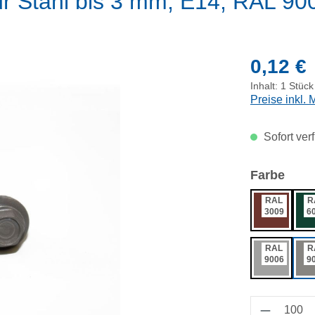
ür Stahl bis 3 mm, E14, RAL 9
Regulärer Pr
0,12 €
Inhalt:
1 Stück
Preise inkl.
Sofort verf
ausw
Farbe
RAL
R
3009
6
RAL
R
9006
9
Produkt 