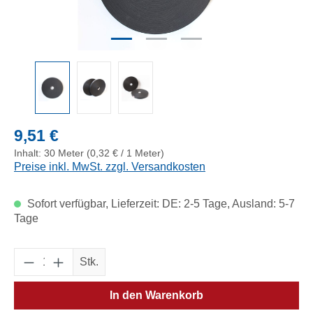
Regulärer Preis:
9,51 €
Inhalt:
30 Meter
(0,32 € / 1 Meter)
Preise inkl. MwSt. zzgl. Versandkosten
Sofort verfügbar, Lieferzeit: DE: 2-5 Tage, Ausland: 5-7
Tage
Produkt Anzahl: Gib den gewünschten Wert e
Stk.
In den Warenkorb