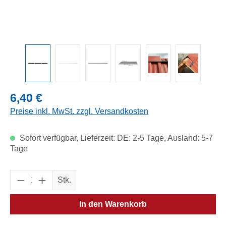
Regulärer Preis:
6,40 €
Preise inkl. MwSt. zzgl. Versandkosten
Sofort verfügbar, Lieferzeit: DE: 2-5 Tage, Ausland: 5-7
Tage
Produkt Anzahl: Gib den gewünschten Wert e
Stk.
In den Warenkorb