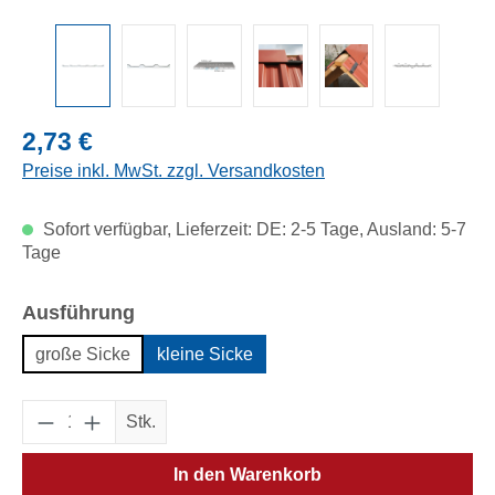
Regulärer Preis:
2,73 €
Preise inkl. MwSt. zzgl. Versandkosten
Sofort verfügbar, Lieferzeit: DE: 2-5 Tage, Ausland: 5-7
Tage
auswählen
Ausführung
große Sicke
kleine Sicke
Produkt Anzahl: Gib den gewünschten Wert e
Stk.
In den Warenkorb