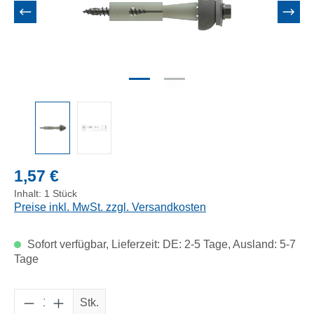
Regulärer Preis:
1,57 €
Inhalt:
1 Stück
Preise inkl. MwSt. zzgl. Versandkosten
Sofort verfügbar, Lieferzeit: DE: 2-5 Tage, Ausland: 5-7
Tage
Produkt Anzahl: Gib den gewünschten Wert e
Stk.