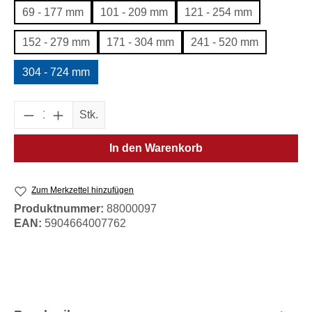
69 - 177 mm
101 - 209 mm
121 - 254 mm
152 - 279 mm
171 - 304 mm
241 - 520 mm
304 - 724 mm
Produkt Anzahl: Gib den gewünschten Wert e
Stk.
In den Warenkorb
Zum Merkzettel hinzufügen
Produktnummer:
88000097
EAN:
5904664007762