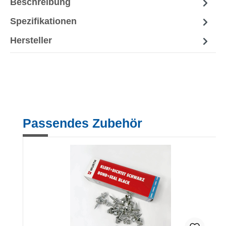
Beschreibung
Spezifikationen
Hersteller
Produktgalerie überspringen
Passendes Zubehör