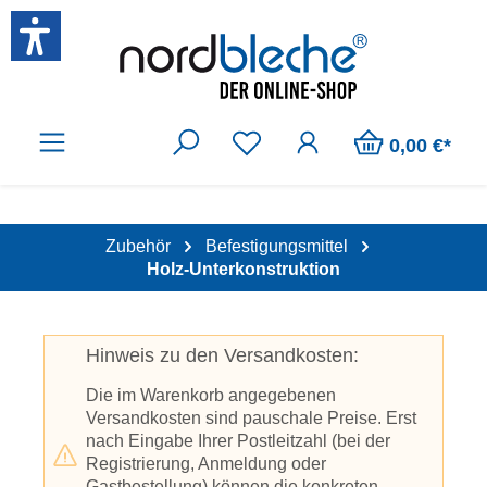
Zum Hauptinhalt springen
0,00 €*
Zubehör
Befestigungsmittel
Holz-Unterkonstruktion
Hinweis zu den Versandkosten:
Die im Warenkorb angegebenen
Versandkosten sind pauschale Preise. Erst
nach Eingabe Ihrer Postleitzahl (bei der
Registrierung, Anmeldung oder
Gastbestellung) können die konkreten