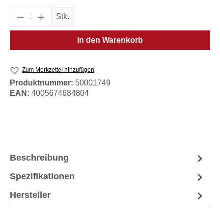
Produkt Anzahl: Gib den gewünschten Wert e
Stk.
In den Warenkorb
Zum Merkzettel hinzufügen
Produktnummer:
50001749
EAN:
4005674684804
Beschreibung
Spezifikationen
Hersteller