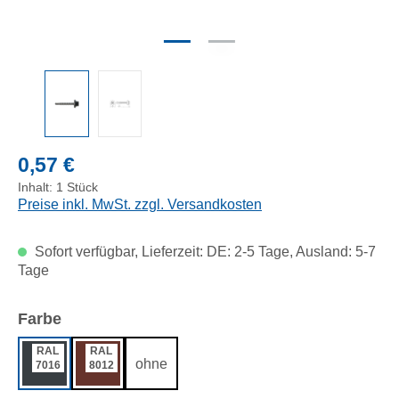
Regulärer Preis:
0,57 €
Inhalt:
1 Stück
Preise inkl. MwSt. zzgl. Versandkosten
Sofort verfügbar, Lieferzeit: DE: 2-5 Tage, Ausland: 5-7
Tage
auswählen
Farbe
RAL
RAL
ohne
7016
8012