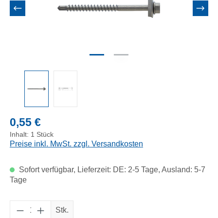
Regulärer Preis:
0,55 €
Inhalt:
1 Stück
Preise inkl. MwSt. zzgl. Versandkosten
Sofort verfügbar, Lieferzeit: DE: 2-5 Tage, Ausland: 5-7
Tage
Produkt Anzahl: Gib den gewünschten Wert e
Stk.