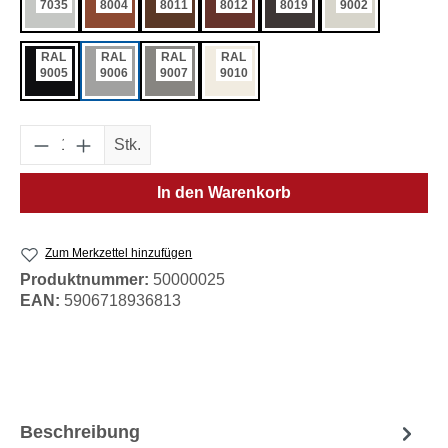
7035
8004
8011
8012
8019
9002
RAL
RAL
RAL
RAL
9005
9006
9007
9010
Produkt Anzahl: Gib den gewünschten Wert e
Stk.
In den Warenkorb
Zum Merkzettel hinzufügen
Produktnummer:
50000025
EAN:
5906718936813
Beschreibung