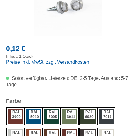
Regulärer Preis:
0,12 €
Inhalt:
1 Stück
Preise inkl. MwSt. zzgl. Versandkosten
Sofort verfügbar, Lieferzeit: DE: 2-5 Tage, Ausland: 5-7
Tage
auswählen
Farbe
RAL
RAL
RAL
RAL
RAL
RAL
3009
5010
6005
6011
6020
7016
RAL
RAL
RAL
RAL
RAL
RAL