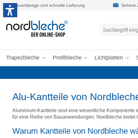
Zuverlässige und schnelle Lieferung
Sichere
um Hauptinhalt springen
Zur Suche springen
Trapezbleche
Profilbleche
Lichtplatten
Alu-Kantteile von Nordblec
Aluminium-Kantteile sind eine wesentliche Komponente in d
für eine Reihe von Bauanwendungen. Nordbleche bietet Ihn
Warum Kantteile von Nordbleche w