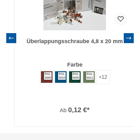
Überlappungsschraube 4,8 x 20 mm
auswählen
Farbe
RAL
RAL
RAL
RAL
+
12
3009
5010
6005
6011
0,12 €*
Ab