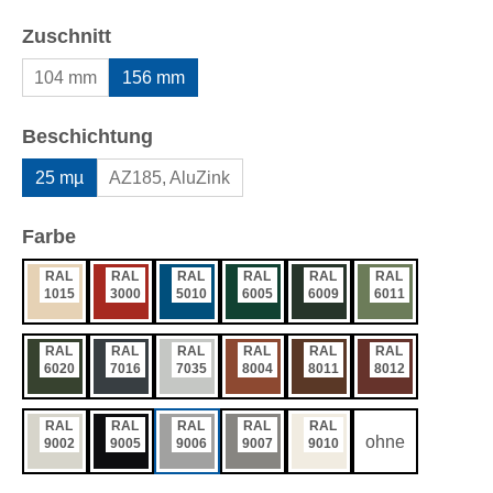
auswählen
Zuschnitt
104 mm
156 mm
auswählen
Beschichtung
25 mµ
AZ185, AluZink
auswählen
Farbe
RAL
RAL
RAL
RAL
RAL
RAL
1015
3000
5010
6005
6009
6011
RAL
RAL
RAL
RAL
RAL
RAL
6020
7016
7035
8004
8011
8012
RAL
RAL
RAL
RAL
RAL
ohne
9002
9005
9006
9007
9010