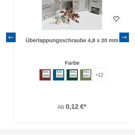
Überlappungsschraube 4,8 x 20 mm
auswählen
Farbe
RAL
RAL
RAL
RAL
+
12
3009
5010
6005
6011
0,12 €*
Ab