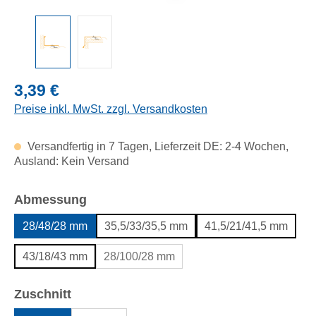
Regulärer Preis:
3,39 €
Preise inkl. MwSt. zzgl. Versandkosten
Versandfertig in 7 Tagen, Lieferzeit DE: 2-4 Wochen,
Ausland: Kein Versand
auswählen
Abmessung
28/48/28 mm
35,5/33/35,5 mm
41,5/21/41,5 mm
43/18/43 mm
28/100/28 mm
auswählen
Zuschnitt