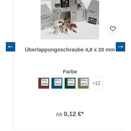
Überlappungsschraube 4,8 x 20 mm
auswählen
Farbe
RAL
RAL
RAL
RAL
+
12
3009
5010
6005
6011
0,12 €*
Ab