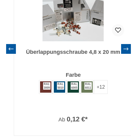
Überlappungsschraube 4,8 x 20 mm
auswählen
Farbe
RAL
RAL
RAL
RAL
+
12
3009
5010
6005
6011
0,12 €*
Ab