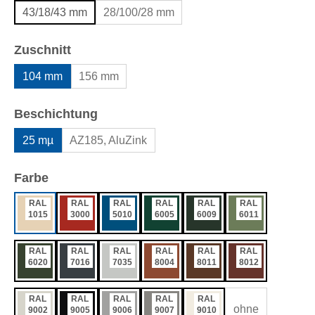
43/18/43 mm
28/100/28 mm
auswählen
Zuschnitt
104 mm
156 mm
auswählen
Beschichtung
25 mµ
AZ185, AluZink
auswählen
Farbe
RAL
RAL
RAL
RAL
RAL
RAL
1015
3000
5010
6005
6009
6011
RAL
RAL
RAL
RAL
RAL
RAL
6020
7016
7035
8004
8011
8012
RAL
RAL
RAL
RAL
RAL
ohne
9002
9005
9006
9007
9010