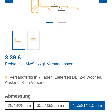
Regulärer Preis:
3,39 €
Preise inkl. MwSt. zzgl. Versandkosten
Versandfertig in 7 Tagen, Lieferzeit DE: 2-4 Wochen,
Ausland: Kein Versand
auswählen
Abmessung
28/48/28 mm
35,5/33/35,5 mm
41,5/21/41,5 mm