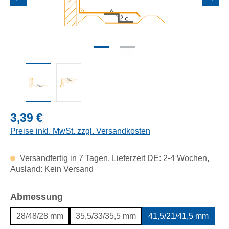
Regulärer Preis:
3,39 €
Preise inkl. MwSt. zzgl. Versandkosten
Versandfertig in 7 Tagen, Lieferzeit DE: 2-4 Wochen,
Ausland: Kein Versand
auswählen
Abmessung
28/48/28 mm
35,5/33/35,5 mm
41,5/21/41,5 mm