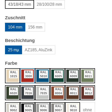
43/18/43 mm
28/100/28 mm
auswählen
Zuschnitt
104 mm
156 mm
auswählen
Beschichtung
25 mµ
AZ185, AluZink
auswählen
Farbe
RAL
RAL
RAL
RAL
RAL
RAL
1015
3000
5010
6005
6009
6011
RAL
RAL
RAL
RAL
RAL
RAL
6020
7016
7035
8004
8011
8012
RAL
RAL
RAL
RAL
RAL
ohne
9002
9005
9006
9007
9010