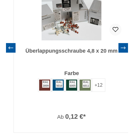
Überlappungsschraube 4,8 x 20 mm
auswählen
Farbe
RAL
RAL
RAL
RAL
+
12
3009
5010
6005
6011
0,12 €*
Ab