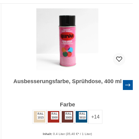
Ausbesserungsfarbe, Sprühdose, 400 ml
auswählen
Farbe
RAL
RAL
RAL
RAL
+
14
1015
3000
3009
5010
Inhalt:
0.4 Liter
(35,40 €* / 1 Liter)