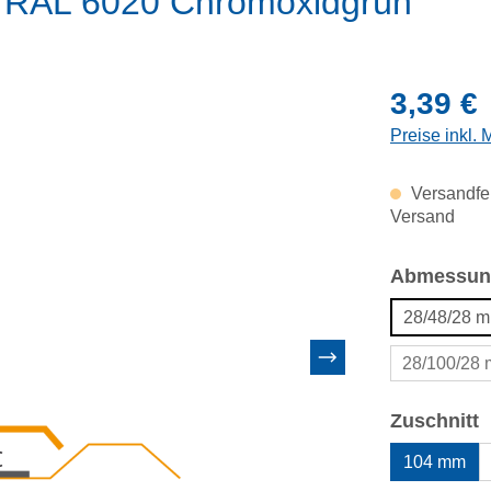
5, RAL 6020 Chromoxidgrün
Regulärer Pr
3,39 €
Preise inkl.
Versandfer
Versand
Abmessun
28/48/28 
28/100/28
a
Zuschnitt
104 mm