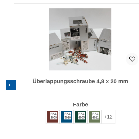
Produktgalerie überspringen
Überlappungsschraube 4,8 x 20 mm
auswählen
Farbe
RAL
RAL
RAL
RAL
+
12
3009
5010
6005
6011