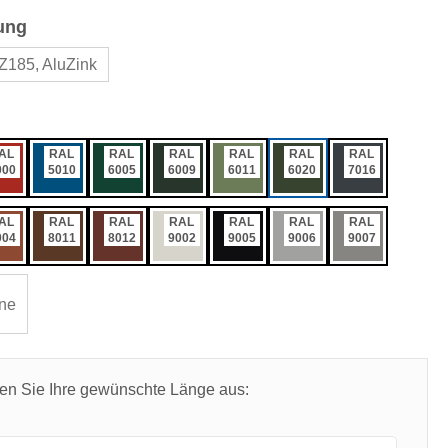
auswählen
ung
Z185, AluZink
ählen
AL
RAL
RAL
RAL
RAL
RAL
RAL
000
5010
6005
6009
6011
6020
7016
AL
RAL
RAL
RAL
RAL
RAL
RAL
004
8011
8012
9002
9005
9006
9007
ne
len Sie Ihre gewünschte Länge aus: