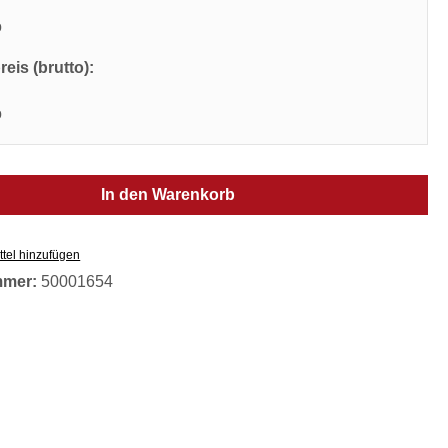
o
eis (brutto):
o
In den Warenkorb
tel hinzufügen
mmer:
50001654