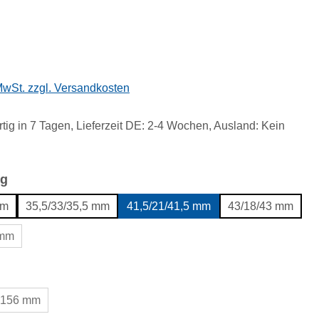
eis:
 MwSt. zzgl. Versandkosten
tig in 7 Tagen, Lieferzeit DE: 2-4 Wochen, Ausland: Kein
auswählen
g
mm
35,5/33/35,5 mm
41,5/21/41,5 mm
43/18/43 mm
 mm
uswählen
156 mm