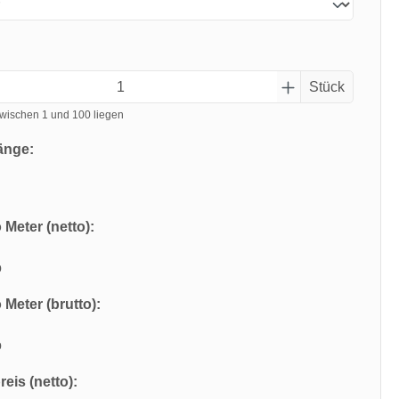
Stück
wischen 1 und 100 liegen
änge:
 Meter (netto):
o
 Meter (brutto):
o
eis (netto):