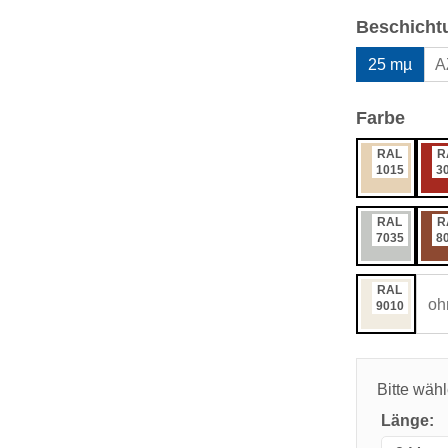
Beschicht
25 mµ
A
ausw
Farbe
RAL
R
1015
3
RAL
R
7035
8
RAL
oh
9010
Bitte wäh
Länge: