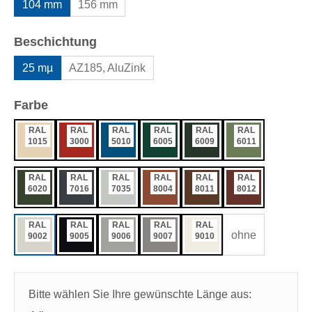
104 mm
156 mm
auswählen
Beschichtung
25 mµ
AZ185, AluZink
auswählen
Farbe
RAL
RAL
RAL
RAL
RAL
RAL
1015
3000
5010
6005
6009
6011
RAL
RAL
RAL
RAL
RAL
RAL
6020
7016
7035
8004
8011
8012
RAL
RAL
RAL
RAL
RAL
ohne
9002
9005
9006
9007
9010
Bitte wählen Sie Ihre gewünschte Länge aus: