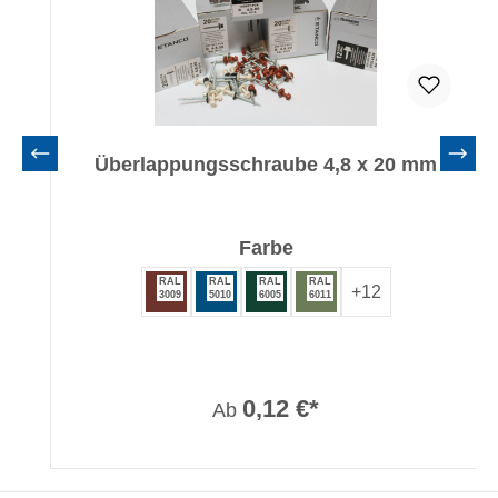
Überlappungsschraube 4,8 x 20 mm
auswählen
Farbe
RAL
RAL
RAL
RAL
+
12
3009
5010
6005
6011
0,12 €*
Ab