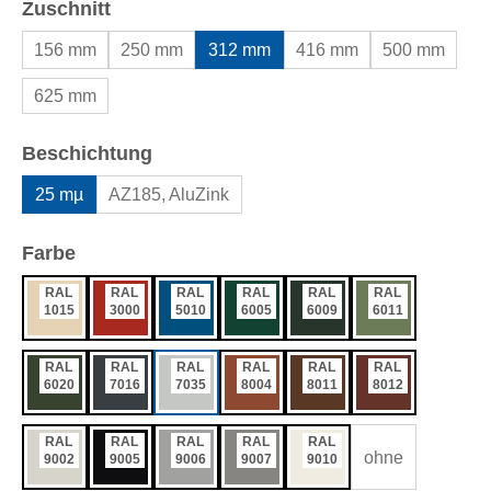
auswählen
Zuschnitt
156 mm
250 mm
312 mm
416 mm
500 mm
625 mm
auswählen
Beschichtung
25 mµ
AZ185, AluZink
auswählen
Farbe
RAL
RAL
RAL
RAL
RAL
RAL
1015
3000
5010
6005
6009
6011
RAL
RAL
RAL
RAL
RAL
RAL
6020
7016
7035
8004
8011
8012
RAL
RAL
RAL
RAL
RAL
ohne
9002
9005
9006
9007
9010