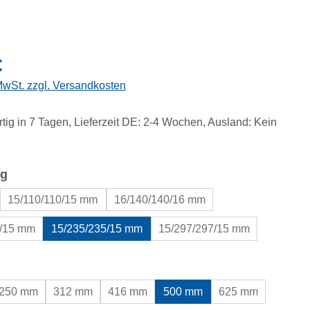
eis:
€
 MwSt. zzgl. Versandkosten
tig in 7 Tagen, Lieferzeit DE: 2-4 Wochen, Ausland: Kein
auswählen
g
15/110/110/15 mm
16/140/140/16 mm
3/15 mm
15/235/235/15 mm
15/297/297/15 mm
uswählen
250 mm
312 mm
416 mm
500 mm
625 mm