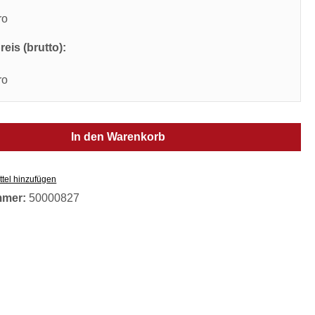
ro
eis (brutto):
ro
In den Warenkorb
tel hinzufügen
mmer:
50000827