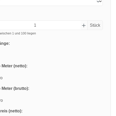
Stück
wischen 1 und 100 liegen
änge:
 Meter (netto):
ro
 Meter (brutto):
ro
eis (netto):