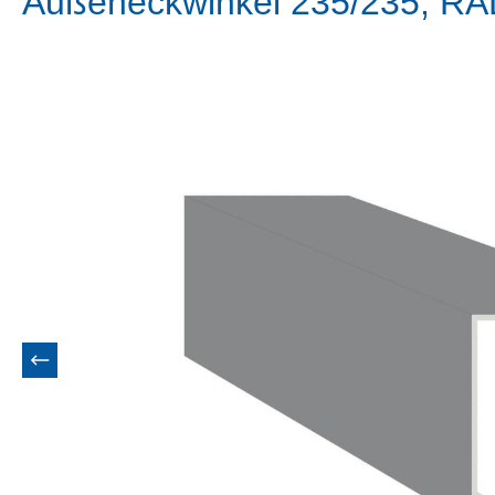
Außeneckwinkel 235/235, RA
Bildergalerie überspringen