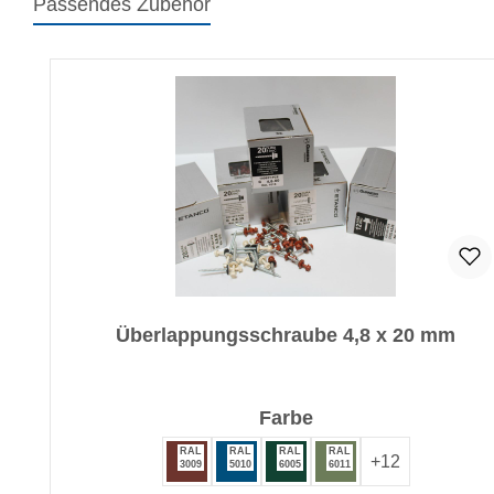
Passendes Zubehör
Produktgalerie überspringen
Überlappungsschraube 4,8 x 20 mm
auswählen
Farbe
RAL
RAL
RAL
RAL
+
12
3009
5010
6005
6011