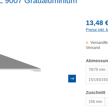
L 9007 Graualuminium
Regulärer Pr
13,48 
Preise inkl.
Versandfer
Versand
Abmessun
78/78 mm
15/193/19
a
Zuschnitt
156 mm