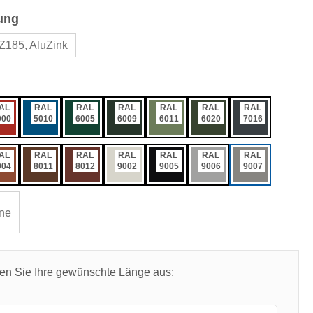
auswählen
ung
Z185, AluZink
ählen
AL
RAL
RAL
RAL
RAL
RAL
RAL
000
5010
6005
6009
6011
6020
7016
AL
RAL
RAL
RAL
RAL
RAL
RAL
004
8011
8012
9002
9005
9006
9007
ne
len Sie Ihre gewünschte Länge aus: