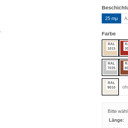
Beschicht
25 mµ
A
ausw
Farbe
RAL
R
1015
3
RAL
R
7035
8
RAL
oh
9010
Bitte wäh
Länge: