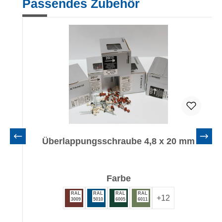
Passendes Zubehör
Überlappungsschraube 4,8 x 20 mm
auswählen
Farbe
RAL
RAL
RAL
RAL
+
12
3009
5010
6005
6011