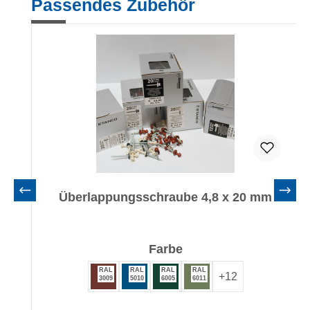
Passendes Zubehör
Überlappungsschraube 4,8 x 20 mm
auswählen
Farbe
RAL
RAL
RAL
RAL
+
12
3009
5010
6005
6011