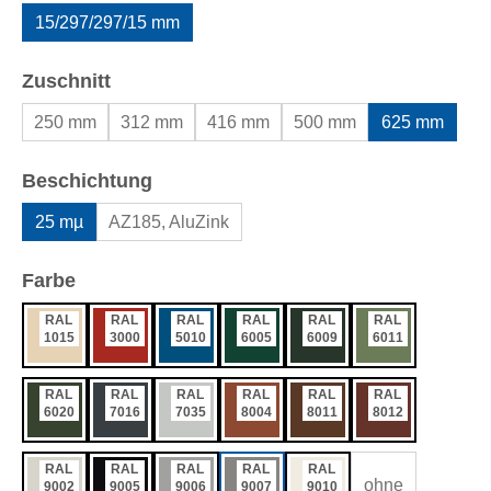
15/297/297/15 mm
auswählen
Zuschnitt
250 mm
312 mm
416 mm
500 mm
625 mm
auswählen
Beschichtung
25 mµ
AZ185, AluZink
auswählen
Farbe
RAL
RAL
RAL
RAL
RAL
RAL
1015
3000
5010
6005
6009
6011
RAL
RAL
RAL
RAL
RAL
RAL
6020
7016
7035
8004
8011
8012
RAL
RAL
RAL
RAL
RAL
ohne
9002
9005
9006
9007
9010