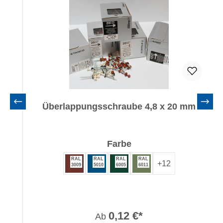
Überlappungsschraube 4,8 x 20 mm
auswählen
Farbe
RAL
RAL
RAL
RAL
+
12
3009
5010
6005
6011
0,12 €*
Ab