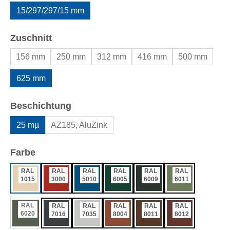
15/297/297/15 mm
auswählen
Zuschnitt
156 mm
250 mm
312 mm
416 mm
500 mm
625 mm
auswählen
Beschichtung
25 mµ
AZ185, AluZink
auswählen
Farbe
RAL
RAL
RAL
RAL
RAL
RAL
1015
3000
5010
6005
6009
6011
RAL
RAL
RAL
RAL
RAL
RAL
6020
7016
7035
8004
8011
8012