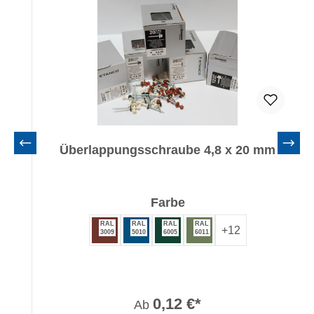
Überlappungsschraube 4,8 x 20 mm
auswählen
Farbe
RAL
RAL
RAL
RAL
+
12
3009
5010
6005
6011
0,12 €*
Ab