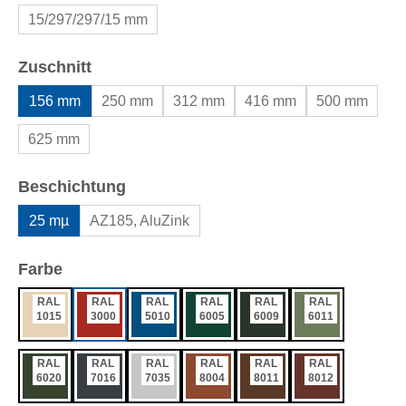
15/297/297/15 mm
auswählen
Zuschnitt
156 mm
250 mm
312 mm
416 mm
500 mm
625 mm
auswählen
Beschichtung
25 mµ
AZ185, AluZink
auswählen
Farbe
RAL
RAL
RAL
RAL
RAL
RAL
1015
3000
5010
6005
6009
6011
RAL
RAL
RAL
RAL
RAL
RAL
6020
7016
7035
8004
8011
8012