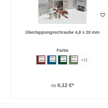
Überlappungsschraube 4,8 x 20 mm
auswählen
Farbe
RAL
RAL
RAL
RAL
+
12
3009
5010
6005
6011
0,12 €*
Ab