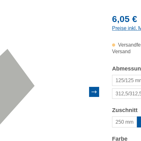
Regulärer Pr
6,05 €
Preise inkl.
Versandfer
Versand
Abmessun
125/125 m
312,5/312
a
Zuschnitt
250 mm
ausw
Farbe