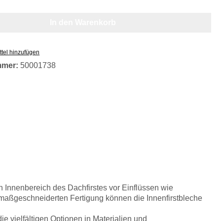
In den Warenkorb
tel hinzufügen
mmer:
50001738
en Innenbereich des Dachfirstes vor Einflüssen wie
maßgeschneiderten Fertigung können die Innenfirstbleche
e vielfältigen Optionen in Materialien und