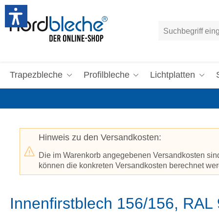
um Hauptinhalt springen
Zur Suche springen
Trapezbleche
Profilbleche
Lichtplatten
Hinweis zu den Versandkosten:
Die im Warenkorb angegebenen Versandkosten sind p
können die konkreten Versandkosten berechnet werd
Innenfirstblech 156/156, RA