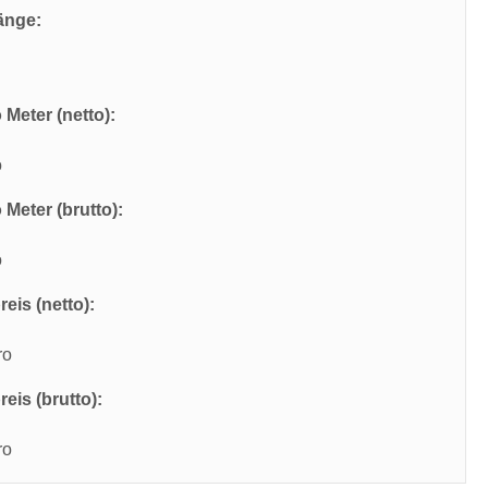
änge:
 Meter (netto):
o
 Meter (brutto):
o
eis (netto):
ro
eis (brutto):
ro