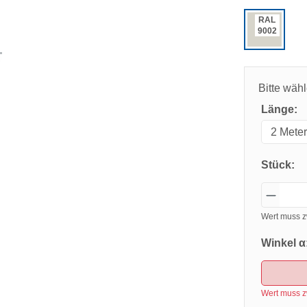
RAL
9002
Bitte wäh
Länge:
Stück:
Wert muss z
Winkel α
Wert muss z