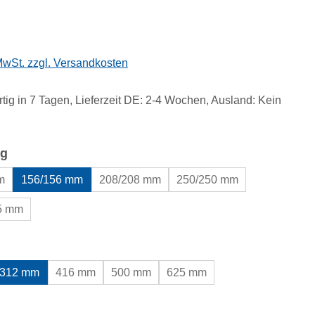
eis:
 MwSt. zzgl. Versandkosten
tig in 7 Tagen, Lieferzeit DE: 2-4 Wochen, Ausland: Kein
auswählen
g
m
156/156 mm
208/208 mm
250/250 mm
,5 mm
uswählen
312 mm
416 mm
500 mm
625 mm
ählen