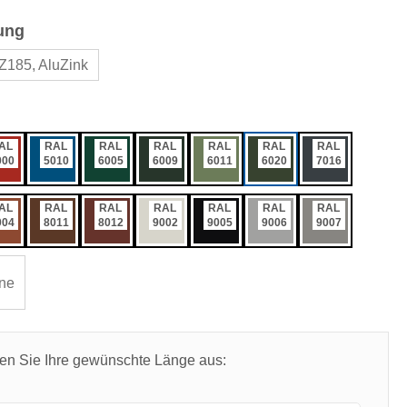
auswählen
ung
Z185, AluZink
ählen
AL
RAL
RAL
RAL
RAL
RAL
RAL
000
5010
6005
6009
6011
6020
7016
AL
RAL
RAL
RAL
RAL
RAL
RAL
004
8011
8012
9002
9005
9006
9007
ne
len Sie Ihre gewünschte Länge aus: