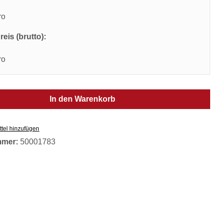
ro
eis (brutto):
ro
In den Warenkorb
tel hinzufügen
mmer:
50001783