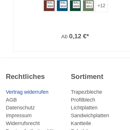
RAL
RAL
RAL
RAL
+
12
3009
5010
6005
6011
0,12 €*
Ab
Rechtliches
Sortiment
Vertrag widerrufen
Trapezbleche
AGB
Profilblech
Datenschutz
Lichtplatten
Impressum
Sandwichplatten
Widerrufsrecht
Kantteile