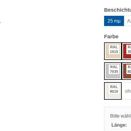
Beschicht
25 mµ
A
ausw
Farbe
RAL
R
1015
3
RAL
R
7035
8
RAL
oh
9010
Bitte wäh
Länge: