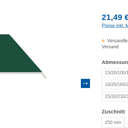
Regulärer Pr
21,49 
Preise inkl.
Versandfer
Versand
Abmessun
15/20/100
16/20/160
15/20/230
a
Zuschnitt
250 mm