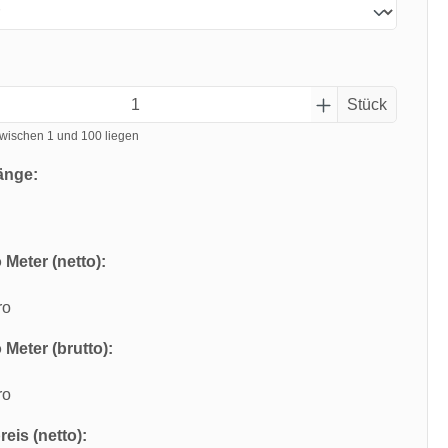
Stück
wischen 1 und 100 liegen
änge:
 Meter (netto):
ro
 Meter (brutto):
ro
eis (netto):