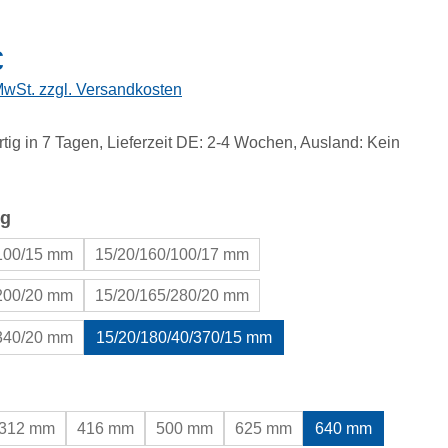
eis:
€
 MwSt. zzgl. Versandkosten
tig in 7 Tagen, Lieferzeit DE: 2-4 Wochen, Ausland: Kein
auswählen
g
/100/15 mm
15/20/160/100/17 mm
/200/20 mm
15/20/165/280/20 mm
/340/20 mm
15/20/180/40/370/15 mm
uswählen
312 mm
416 mm
500 mm
625 mm
640 mm