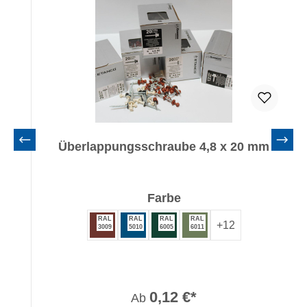
Überlappungsschraube 4,8 x 20 mm
auswählen
Farbe
RAL
RAL
RAL
RAL
+
12
3009
5010
6005
6011
0,12 €*
Ab