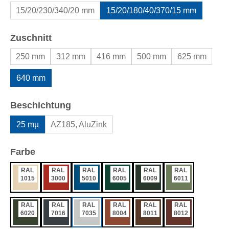
15/20/230/340/20 mm
15/20/180/40/370/15 mm
auswählen
Zuschnitt
250 mm
312 mm
416 mm
500 mm
625 mm
640 mm
auswählen
Beschichtung
25 mµ
AZ185, AluZink
auswählen
Farbe
RAL
RAL
RAL
RAL
RAL
RAL
1015
3000
5010
6005
6009
6011
RAL
RAL
RAL
RAL
RAL
RAL
6020
7016
7035
8004
8011
8012