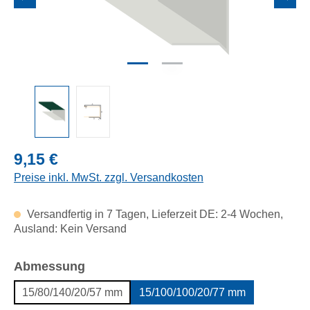
Regulärer Preis:
9,15 €
Preise inkl. MwSt. zzgl. Versandkosten
Versandfertig in 7 Tagen, Lieferzeit DE: 2-4 Wochen,
Ausland: Kein Versand
auswählen
Abmessung
15/80/140/20/57 mm
15/100/100/20/77 mm