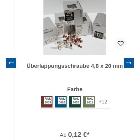
Überlappungsschraube 4,8 x 20 mm
auswählen
Farbe
RAL
RAL
RAL
RAL
+
12
3009
5010
6005
6011
0,12 €*
Ab