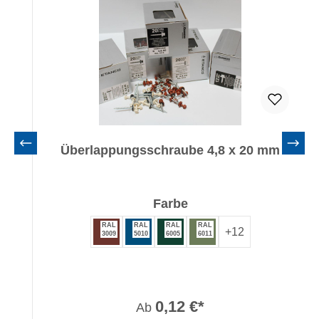
Überlappungsschraube 4,8 x 20 mm
auswählen
Farbe
RAL
RAL
RAL
RAL
+
12
3009
5010
6005
6011
0,12 €*
Ab