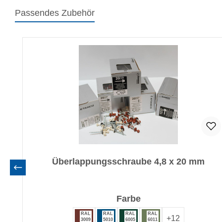
Passendes Zubehör
Produktgalerie überspringen
Überlappungsschraube 4,8 x 20 mm
auswählen
Farbe
RAL
RAL
RAL
RAL
+
12
3009
5010
6005
6011