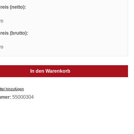
eis (netto):
ro
eis (brutto):
ro
In den Warenkorb
tel hinzufügen
mmer:
55000304