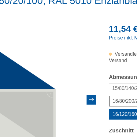
160/20/100, RAL 5010 Enzianbl
Regulärer Pr
11,54 
Preise inkl.
Versandfer
Versand
Abmessun
15/80/140/
16/80/200
16/120/16
a
Zuschnitt