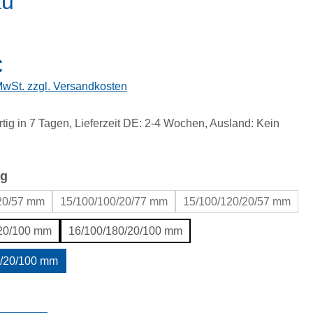
au
eis:
€
 MwSt. zzgl. Versandkosten
tig in 7 Tagen, Lieferzeit DE: 2-4 Wochen, Ausland: Kein
auswählen
g
20/57 mm
15/100/100/20/77 mm
15/100/120/20/57 mm
/20/100 mm
16/100/180/20/100 mm
0/20/100 mm
uswählen