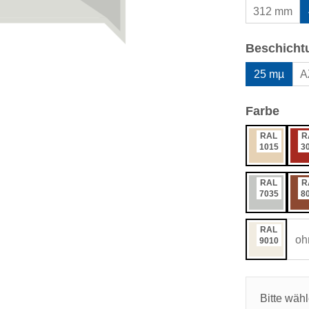
312 mm
Beschicht
25 mµ
A
ausw
Farbe
RAL
R
1015
3
RAL
R
7035
8
RAL
oh
9010
Bitte wäh