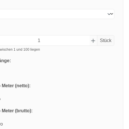
Stück
wischen 1 und 100 liegen
änge:
 Meter (netto):
o
 Meter (brutto):
ro