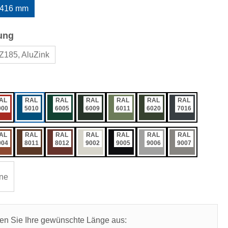
416 mm
auswählen
ung
Z185, AluZink
ählen
AL
RAL
RAL
RAL
RAL
RAL
RAL
000
5010
6005
6009
6011
6020
7016
AL
RAL
RAL
RAL
RAL
RAL
RAL
004
8011
8012
9002
9005
9006
9007
ne
len Sie Ihre gewünschte Länge aus: