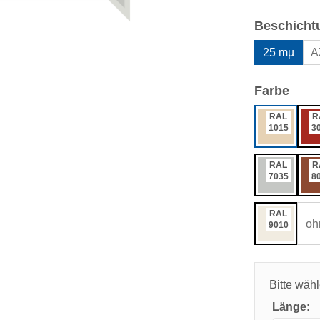
Beschicht
25 mµ
A
ausw
Farbe
RAL
R
1015
3
RAL
R
7035
8
RAL
oh
9010
Bitte wäh
Länge: