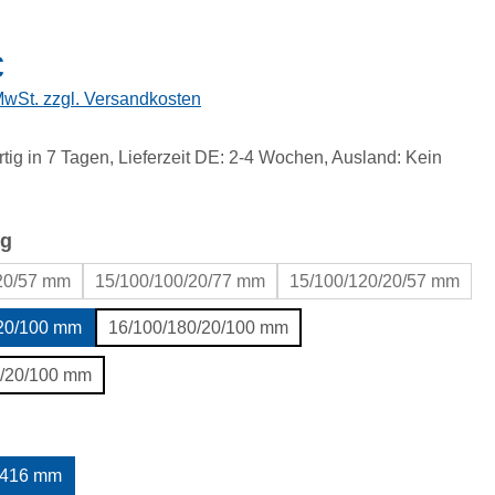
eis:
€
 MwSt. zzgl. Versandkosten
tig in 7 Tagen, Lieferzeit DE: 2-4 Wochen, Ausland: Kein
auswählen
g
20/57 mm
15/100/100/20/77 mm
15/100/120/20/57 mm
/20/100 mm
16/100/180/20/100 mm
0/20/100 mm
uswählen
416 mm