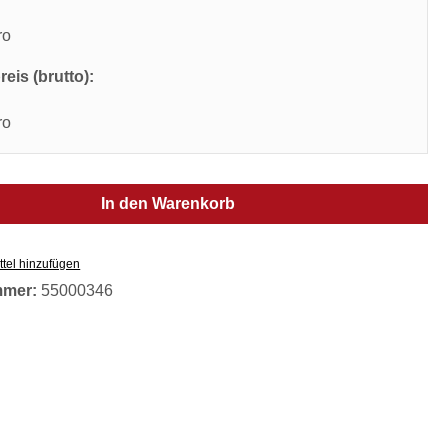
ro
eis (brutto):
ro
In den Warenkorb
tel hinzufügen
mmer:
55000346