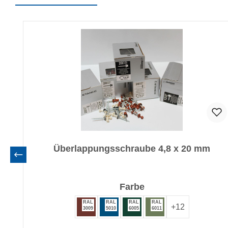
Produktgalerie überspringen
Überlappungsschraube 4,8 x 20 mm
auswählen
Farbe
RAL
RAL
RAL
RAL
+
12
3009
5010
6005
6011