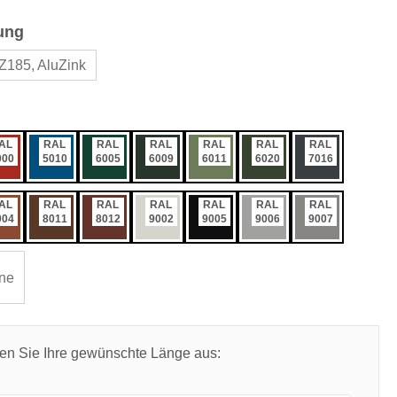
auswählen
ung
Z185, AluZink
ählen
AL
RAL
RAL
RAL
RAL
RAL
RAL
000
5010
6005
6009
6011
6020
7016
AL
RAL
RAL
RAL
RAL
RAL
RAL
004
8011
8012
9002
9005
9006
9007
ne
len Sie Ihre gewünschte Länge aus: