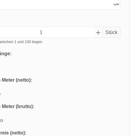
Stück
wischen 1 und 100 liegen
änge:
 Meter (netto):
o
 Meter (brutto):
ro
eis (netto):