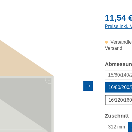
Regulärer Pr
11,54 
Preise inkl.
Versandfer
Versand
Abmessun
15/80/140/
16/80/200
16/120/16
a
Zuschnitt
312 mm