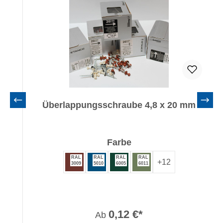
Überlappungsschraube 4,8 x 20 mm
auswählen
Farbe
RAL
RAL
RAL
RAL
+
12
3009
5010
6005
6011
0,12 €*
Ab