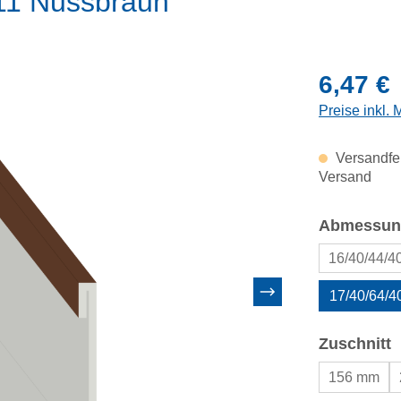
011 Nussbraun
Regulärer Pr
6,47 €
Preise inkl.
Versandfer
Versand
Abmessun
16/40/44/4
17/40/64/4
a
Zuschnitt
156 mm