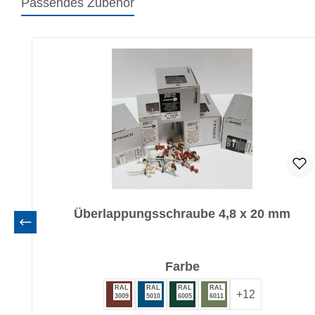
Passendes Zubehör
Produktgalerie überspringen
Überlappungsschraube 4,8 x 20 mm
auswählen
Farbe
RAL
RAL
RAL
RAL
+
12
3009
5010
6005
6011