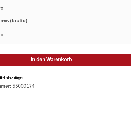
ro
eis (brutto):
ro
In den Warenkorb
tel hinzufügen
mmer:
55000174