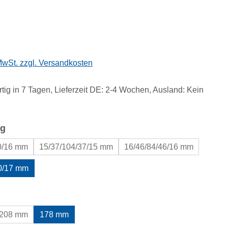
eis:
 MwSt. zzgl. Versandkosten
tig in 7 Tagen, Lieferzeit DE: 2-4 Wochen, Ausland: Kein
auswählen
g
0/16 mm
15/37/104/37/15 mm
16/46/84/46/16 mm
0/17 mm
uswählen
208 mm
178 mm