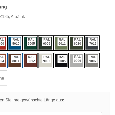
auswählen
ung
Z185, AluZink
ählen
AL
RAL
RAL
RAL
RAL
RAL
RAL
000
5010
6005
6009
6011
6020
7016
RAL
AL
RAL
RAL
RAL
RAL
RAL
9006
004
8011
8012
9002
9005
9007
ne
len Sie Ihre gewünschte Länge aus: