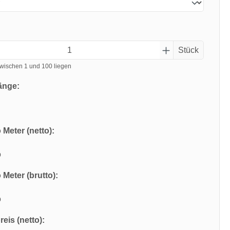
Stück
wischen 1 und 100 liegen
änge:
 Meter (netto):
o
 Meter (brutto):
o
eis (netto):