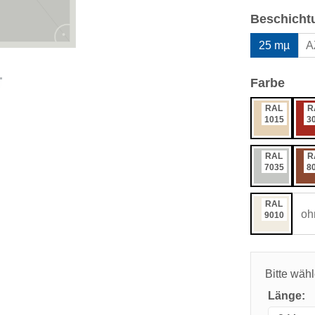
Beschicht
25 mµ
A
ausw
Farbe
RAL
R
1015
3
RAL
R
7035
8
RAL
oh
9010
Bitte wäh
Länge: