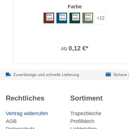
auswählen
Farbe
RAL
RAL
RAL
RAL
+
12
3009
5010
6005
6011
0,12 €*
Ab
Zuverlässige und schnelle Lieferung
Sichere
Rechtliches
Sortiment
Vertrag widerrufen
Trapezbleche
AGB
Profilblech