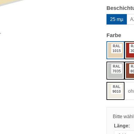
Beschicht
25 mµ
A
ausw
Farbe
RAL
R
1015
3
RAL
R
7035
8
RAL
oh
9010
Bitte wäh
Länge: