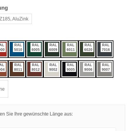
auswählen
ung
Z185, AluZink
ählen
AL
RAL
RAL
RAL
RAL
RAL
RAL
000
5010
6005
6009
6011
6020
7016
AL
RAL
RAL
RAL
RAL
RAL
RAL
004
8011
8012
9002
9005
9006
9007
ne
len Sie Ihre gewünschte Länge aus: