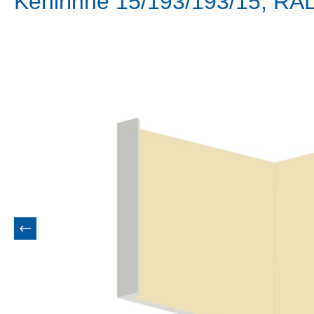
Kehlrinne 15/193/193/15, RAL
Bildergalerie überspringen