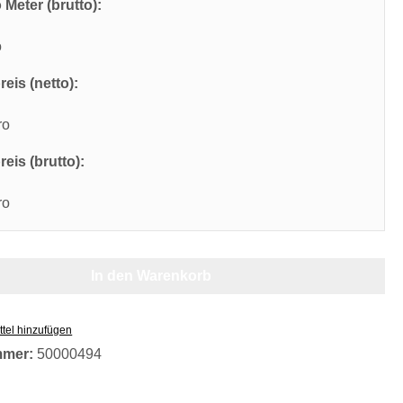
 Meter (brutto):
o
eis (netto):
ro
eis (brutto):
ro
In den Warenkorb
tel hinzufügen
mmer:
50000494