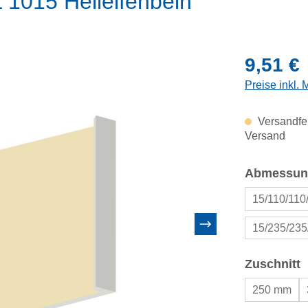
 1015 Hellelfenbein
Regulärer Pr
9,51 €
Preise inkl.
Versandfer
Versand
Abmessun
15/110/11
15/235/23
a
Zuschnitt
250 mm