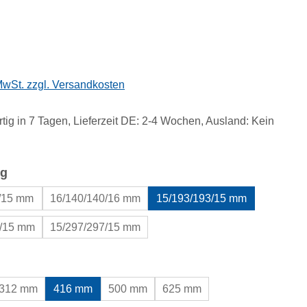
eis:
 MwSt. zzgl. Versandkosten
tig in 7 Tagen, Lieferzeit DE: 2-4 Wochen, Ausland: Kein
auswählen
g
0/15 mm
16/140/140/16 mm
15/193/193/15 mm
5/15 mm
15/297/297/15 mm
uswählen
312 mm
416 mm
500 mm
625 mm