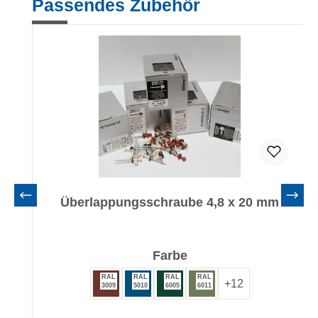
Passendes Zubehör
Überlappungsschraube 4,8 x 20 mm
auswählen
Farbe
RAL
RAL
RAL
RAL
+
12
3009
5010
6005
6011