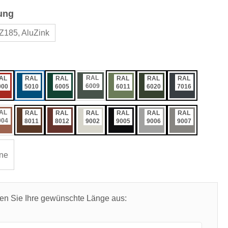
auswählen
ung
Z185, AluZink
ählen
RAL
AL
RAL
RAL
RAL
RAL
RAL
6009
000
5010
6005
6011
6020
7016
AL
RAL
RAL
RAL
RAL
RAL
RAL
004
8011
8012
9002
9005
9006
9007
ne
len Sie Ihre gewünschte Länge aus: