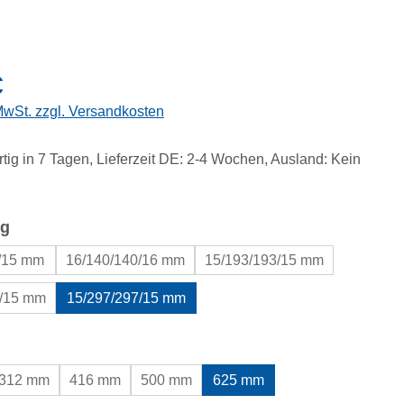
eis:
€
 MwSt. zzgl. Versandkosten
tig in 7 Tagen, Lieferzeit DE: 2-4 Wochen, Ausland: Kein
auswählen
g
0/15 mm
16/140/140/16 mm
15/193/193/15 mm
5/15 mm
15/297/297/15 mm
uswählen
312 mm
416 mm
500 mm
625 mm