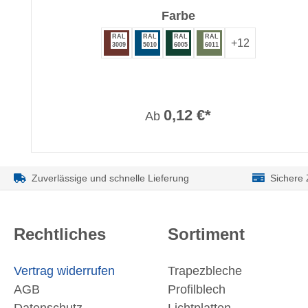
auswählen
Farbe
RAL
RAL
RAL
RAL
+
12
3009
5010
6005
6011
0,12 €*
Ab
Zuverlässige und schnelle Lieferung
Sichere
Rechtliches
Sortiment
Vertrag widerrufen
Trapezbleche
AGB
Profilblech