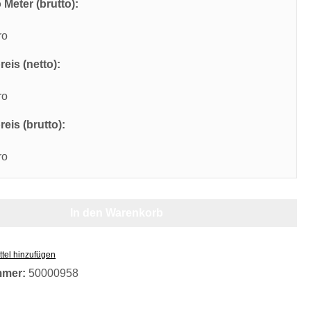
 Meter (brutto):
ro
eis (netto):
ro
eis (brutto):
ro
In den Warenkorb
tel hinzufügen
mmer:
50000958