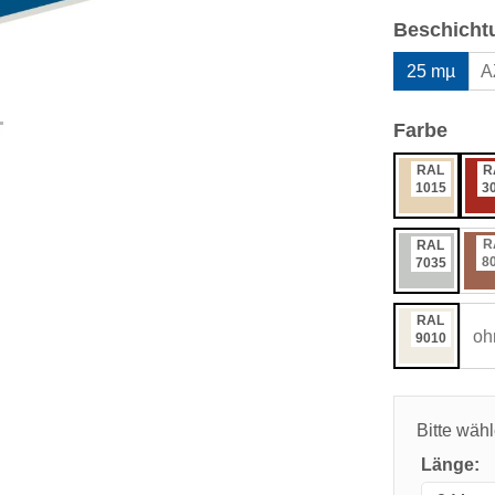
Beschicht
25 mµ
A
ausw
Farbe
RAL
R
1015
3
R
RAL
8
7035
RAL
oh
9010
Bitte wäh
Länge: