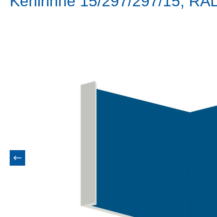
Kehlrinne 15/297/297/15, RA
Bildergalerie überspringen