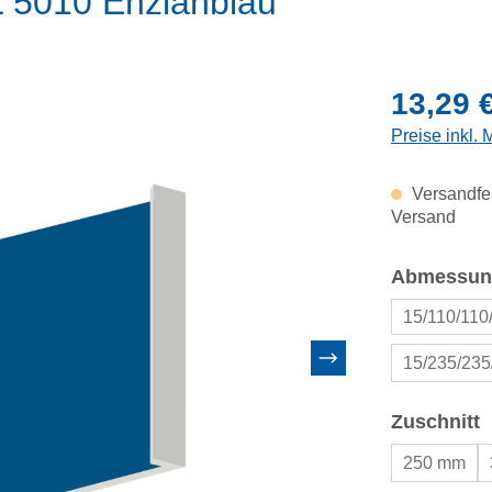
L 5010 Enzianblau
Regulärer Pr
13,29 
Preise inkl.
Versandfer
Versand
Abmessun
15/110/11
15/235/23
a
Zuschnitt
250 mm