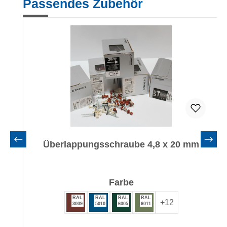
Passendes Zubehör
Überlappungsschraube 4,8 x 20 mm
auswählen
Farbe
RAL
RAL
RAL
RAL
+
12
3009
5010
6005
6011