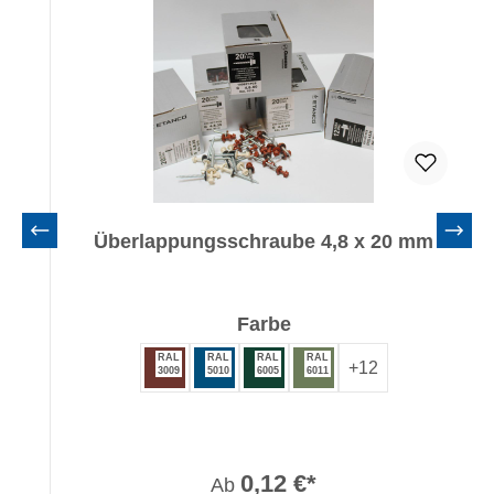
Überlappungsschraube 4,8 x 20 mm
auswählen
Farbe
RAL
RAL
RAL
RAL
+
12
3009
5010
6005
6011
0,12 €*
Ab