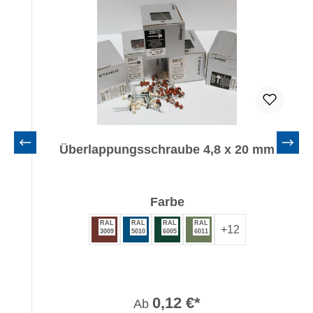
Überlappungsschraube 4,8 x 20 mm
auswählen
Farbe
RAL
RAL
RAL
RAL
+
12
3009
5010
6005
6011
0,12 €*
Ab