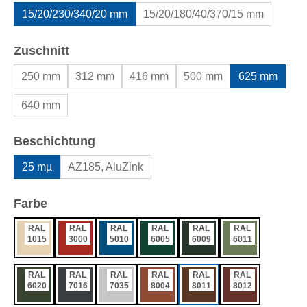
15/20/230/340/20 mm
15/20/180/40/370/15 mm
auswählen
Zuschnitt
250 mm
312 mm
416 mm
500 mm
625 mm
640 mm
auswählen
Beschichtung
25 mµ
AZ185, AluZink
auswählen
Farbe
RAL
RAL
RAL
RAL
RAL
RAL
1015
3000
5010
6005
6009
6011
RAL
RAL
RAL
RAL
RAL
RAL
6020
7016
7035
8004
8011
8012