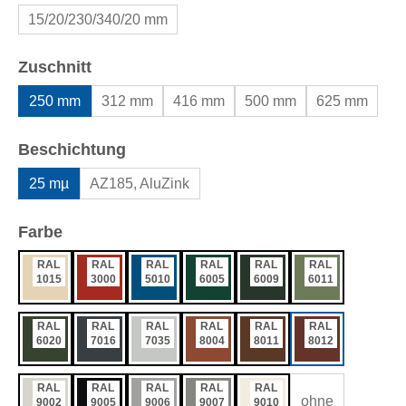
15/20/230/340/20 mm
auswählen
Zuschnitt
250 mm
312 mm
416 mm
500 mm
625 mm
auswählen
Beschichtung
25 mµ
AZ185, AluZink
auswählen
Farbe
RAL
RAL
RAL
RAL
RAL
RAL
1015
3000
5010
6005
6009
6011
RAL
RAL
RAL
RAL
RAL
RAL
6020
7016
7035
8004
8011
8012
RAL
RAL
RAL
RAL
RAL
ohne
9002
9005
9006
9007
9010