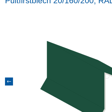
Pultfirstblech 20/160/200, R
Bildergalerie überspringen