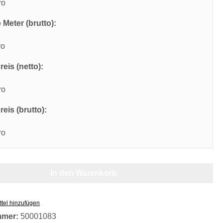
ro
 Meter (brutto):
ro
eis (netto):
ro
eis (brutto):
ro
In den Warenkorb
tel hinzufügen
mmer:
50001083