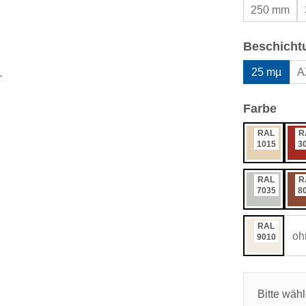
250 mm
Beschicht
25 mµ
A
ausw
Farbe
RAL
R
1015
3
RAL
R
7035
8
RAL
oh
9010
Bitte wäh