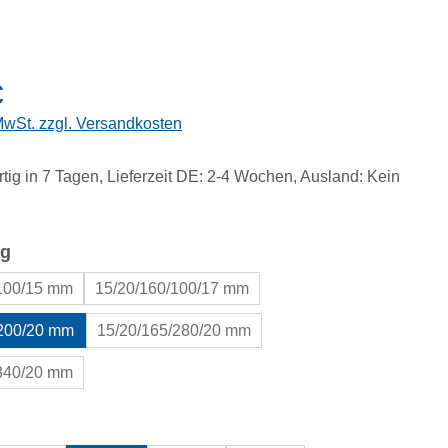
eis:
€
 MwSt. zzgl. Versandkosten
tig in 7 Tagen, Lieferzeit DE: 2-4 Wochen, Ausland: Kein
auswählen
g
/100/15 mm
15/20/160/100/17 mm
/200/20 mm
15/20/165/280/20 mm
/340/20 mm
uswählen