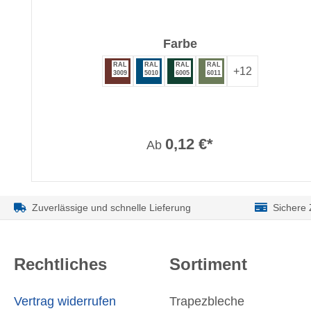
auswählen
Farbe
RAL
RAL
RAL
RAL
+
12
3009
5010
6005
6011
0,12 €*
Ab
Zuverlässige und schnelle Lieferung
Sichere
Rechtliches
Sortiment
Vertrag widerrufen
Trapezbleche