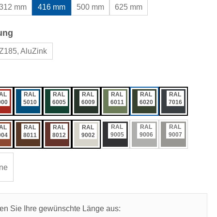
312 mm
416 mm
500 mm
625 mm
auswählen
ung
Z185, AluZink
ählen
AL
RAL
RAL
RAL
RAL
RAL
RAL
000
5010
6005
6009
6011
6020
7016
RAL
RAL
RAL
AL
RAL
RAL
RAL
9005
9006
9007
004
8011
8012
9002
ne
len Sie Ihre gewünschte Länge aus: