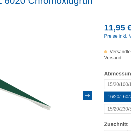
AL 6020 Chromoxidgrün
Regulärer Pr
11,95 
Preise inkl.
Versandfer
Versand
Abmessun
15/20/100
16/20/160
15/20/230
a
Zuschnitt